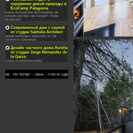
окружении дикой природы в
EcoCamp Patagonia
очень интересные фотографии, не
говорю уже про сам концепт, очень
необычно!
Современный дом с сауной
от студии Salmela Architect
вроде напихано, напихано, но так
логично и локонично
Дизайн частного дома Aurelia
от студии Jorge Hernandez de
la Garza
очень по космическому!
- ОКНА -- ПРИУСАДЕБНЫЙ УЧАСТОК -- ПРАВИЛА -- СОВЕТЫ -- ДИЗАЙН СТУДИ