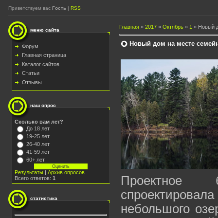
Приветствуем вас
Гость
|
RSS
Главная
»
2017
»
Октябрь
»
1
»
Новый д
меню сайта
Новый дом на месте семейн
Форум
Главная страница
Каталог сайтов
Статьи
Отзывы
наш опрос
Сколько вам лет?
До 18 лет
19-25 лет
26-40 лет
41-59 лет
60+ лет
Результаты
|
Архив опросов
Проектно
Всего ответов:
1
спроектировал
статистика
небольшого озер