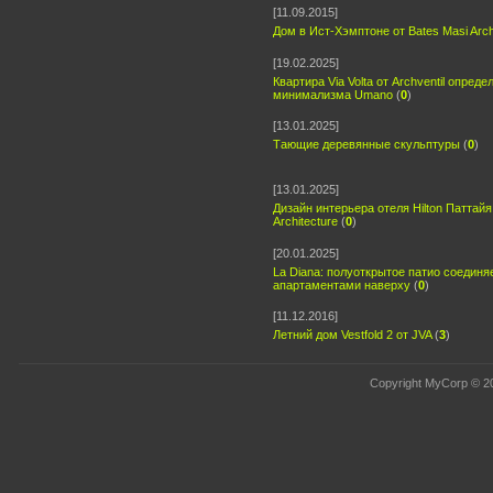
[11.09.2015]
Дом в Ист-Хэмптоне от Bates Masi Arch
[19.02.2025]
Квартира Via Volta от Archventil опред
минимализма Umano
(
0
)
[13.01.2025]
Тающие деревянные скульптуры
(
0
)
[13.01.2025]
Дизайн интерьера отеля Hilton Паттайя
Architecture
(
0
)
[20.01.2025]
La Diana: полуоткрытое патио соединя
апартаментами наверху
(
0
)
[11.12.2016]
Летний дом Vestfold 2 от JVA
(
3
)
Copyright MyCorp © 2