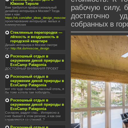
Южном Тироле
рабочую силу, 
Вам требуется профессиональный
дизайнер интерьера в Москве? Тогда
достаточно у
вам к нам:
https://vk.com/after_ideas_design_moscow
проектирование интерьеров: жилых и
собранных в гор
коммерческих
Стеклянные перегородки —
лёгкость и воздушность в
городской квартире
Дизайн интерьера в Москве смотри
тут
http://bit.do/moscow_design
Роскошный отдых в
окружении дикой природы в
EcoCamp Patagonia
ДОСТОЙНЫЙ ВНИМАНИЯ ПРОЕКТ
Роскошный отдых в
окружении дикой природы в
EcoCamp Patagonia
вот это чудо палатки, классный отель, я
бы тоже хотела там поболдеть..
Роскошный отдых в
окружении дикой природы в
EcoCamp Patagonia
Согласен, радует глаз... Интересно а
снег бывает в этом регионе, и как они
справляются со стихией..?
Роскошный отдых в