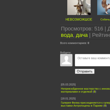
НЕВОЗМОЖШОЕ
Собачь
Просмотров
:
516
|
вода
,
дача
|
Рейтин
Всего комментариев
:
0
Войдите:
Отправить
[05.03.2025]
Непревзойденное мастерство с инно
материалами и отделкой
(
0
)
[18.01.2025]
Галерея Филиа присоединяется к гале
выставки Антропоцены в Париже
(
0
)