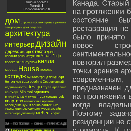
Канада. Старый
Онлайн всего:
1
Гостей:
1
Пользователей:
0
на протяжении б
состояние бы
дом
стройка
кровля
крыша
ремонт
реставрация не
загородный дом
отделка
архитектура
было принято 
дизайн
интерьер
новое стро
дерево
стекло
эко
дача
сентименталь
арт
Метал
Лофт
новости
реконструкция
вилла
повторил размер
отель
проект
туризм
House
точки зрения ар
камень
бассейн
коттедж
бунгало
тренд
ландшафт
современным
бетон
лес
вода
особняк
Современный
design
предназначен д
недвижимость
стул
Барселона
Minimal
однушка
пентхаус
на протяжении в
минимализм
скульптура
креатив
Loft
квартира
планировка
правила
когда владел
освещение
кухня
ванна
сантехника
технология
резиденция
курсы
дизайн
Поэтому задач
мебель
интерьера
дизайнер
офис
резиденции не с
- ОКНА -- ПРИУСАДЕБНЫЙ УЧАСТОК -- ПРАВИЛА -- СОВЕТЫ -- ДИЗАЙН СТУДИ
стоимость. К т
Трёхквартирный дом в