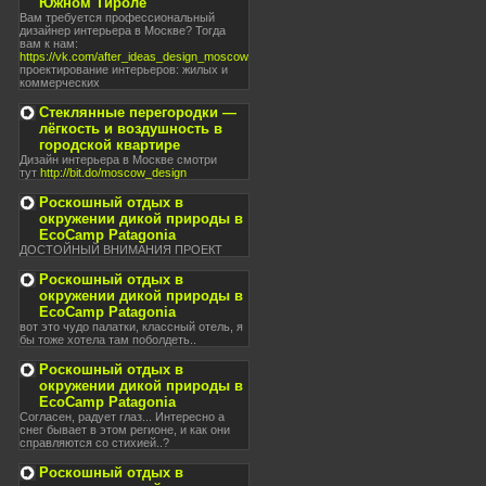
Южном Тироле
Вам требуется профессиональный
дизайнер интерьера в Москве? Тогда
вам к нам:
https://vk.com/after_ideas_design_moscow
проектирование интерьеров: жилых и
коммерческих
Стеклянные перегородки —
лёгкость и воздушность в
городской квартире
Дизайн интерьера в Москве смотри
тут
http://bit.do/moscow_design
Роскошный отдых в
окружении дикой природы в
EcoCamp Patagonia
ДОСТОЙНЫЙ ВНИМАНИЯ ПРОЕКТ
Роскошный отдых в
окружении дикой природы в
EcoCamp Patagonia
вот это чудо палатки, классный отель, я
бы тоже хотела там поболдеть..
Роскошный отдых в
окружении дикой природы в
EcoCamp Patagonia
Согласен, радует глаз... Интересно а
снег бывает в этом регионе, и как они
справляются со стихией..?
Роскошный отдых в