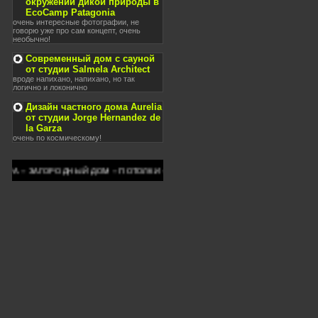
окружении дикой природы в
EcoCamp Patagonia
очень интересные фотографии, не
говорю уже про сам концепт, очень
необычно!
Современный дом с сауной
от студии Salmela Architect
вроде напихано, напихано, но так
логично и локонично
Дизайн частного дома Aurelia
от студии Jorge Hernandez de
la Garza
очень по космическому!
РА -- ЗАГОРОДНЫЙ ДОМ -- ПОТОЛКИ -- ОКНА -- ПРИУСАДЕБНЫЙ УЧАСТОК -- 