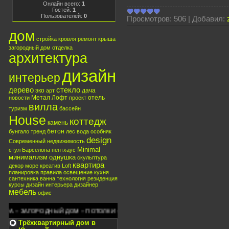
Онлайн всего:
1
Гостей:
1
Пользователей:
0
Просмотров:
506
|
Добавил:
дом
стройка
кровля
ремонт
крыша
загородный дом
отделка
архитектура
дизайн
интерьер
дерево
стекло
эко
дача
арт
Метал
Лофт
отель
новости
проект
вилла
туризм
бассейн
House
коттедж
камень
бетон
бунгало
тренд
лес
вода
особняк
design
Современный
недвижимость
Minimal
стул
Барселона
пентхаус
минимализм
однушка
скульптура
квартира
декор
море
креатив
Loft
планировка
правила
освещение
кухня
сантехника
ванна
технология
резиденция
курсы
дизайн интерьера
дизайнер
мебель
офис
РА -- ЗАГОРОДНЫЙ ДОМ -- ПОТОЛКИ -- ОКНА -- ПРИУСАДЕБНЫЙ УЧАСТОК -- 
Трёхквартирный дом в