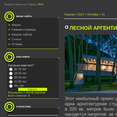
Приветствуем вас
Гость
|
RSS
Главная
»
2017
»
Октябрь
»
16
меню сайта
Форум
ЛЕСНОЙ АРГЕНТ
Главная страница
Каталог сайтов
Статьи
Отзывы
наш опрос
Сколько вам лет?
До 18 лет
19-25 лет
26-40 лет
41-59 лет
60+ лет
Результаты
|
Архив опросов
Всего ответов:
1
Этот необычный проект 
одна архитектурная ст
статистика
в 220 кв. метров было
находится напротив не 