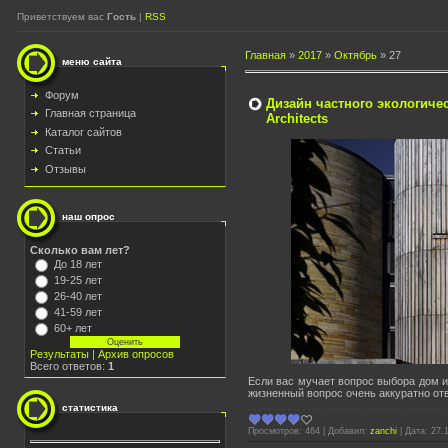
Приветствуем вас
Гость
|
RSS
Главная
»
2017
»
Октябрь
»
27
меню сайта
Форум
Дизайн частного экологиче
Главная страница
Architects
Каталог сайтов
Статьи
Отзывы
наш опрос
Сколько вам лет?
До 18 лет
19-25 лет
26-40 лет
41-59 лет
60+ лет
Результаты
|
Архив опросов
Всего ответов:
1
Если вас мучает вопрос выбора дом и
жизненный вопрос очень аккуратно от
статистика
Просмотров:
464
|
Добавил:
zanchi
|
Дата:
27.