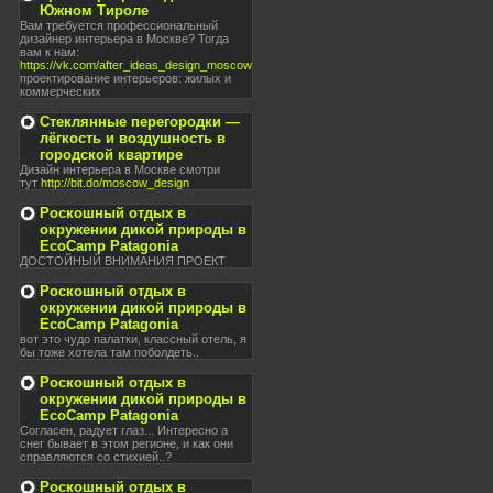
Южном Тироле
Вам требуется профессиональный
дизайнер интерьера в Москве? Тогда
вам к нам:
https://vk.com/after_ideas_design_moscow
проектирование интерьеров: жилых и
коммерческих
Стеклянные перегородки —
лёгкость и воздушность в
городской квартире
Дизайн интерьера в Москве смотри
тут
http://bit.do/moscow_design
Роскошный отдых в
окружении дикой природы в
EcoCamp Patagonia
ДОСТОЙНЫЙ ВНИМАНИЯ ПРОЕКТ
Роскошный отдых в
окружении дикой природы в
EcoCamp Patagonia
вот это чудо палатки, классный отель, я
бы тоже хотела там поболдеть..
Роскошный отдых в
окружении дикой природы в
EcoCamp Patagonia
Согласен, радует глаз... Интересно а
снег бывает в этом регионе, и как они
справляются со стихией..?
Роскошный отдых в