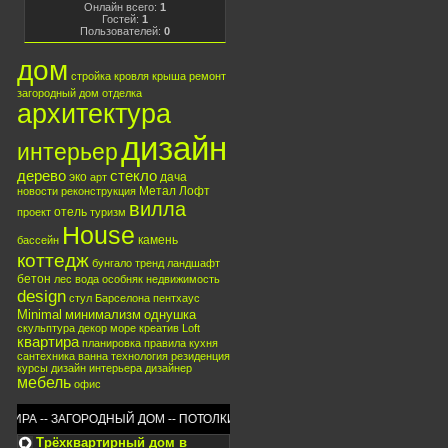
Онлайн всего:
1
Гостей:
1
Пользователей:
0
дом
стройка
кровля
крыша
ремонт
загородный дом
отделка
архитектура
дизайн
интерьер
дерево
стекло
эко
дача
арт
Метал
Лофт
новости
реконструкция
вилла
отель
проект
туризм
House
камень
бассейн
коттедж
бунгало
тренд
ландшафт
бетон
лес
вода
особняк
недвижимость
design
стул
Барселона
пентхаус
Minimal
минимализм
однушка
скульптура
декор
море
креатив
Loft
квартира
планировка
правила
кухня
сантехника
ванна
технология
резиденция
курсы
дизайн интерьера
дизайнер
мебель
офис
РА -- ЗАГОРОДНЫЙ ДОМ -- ПОТОЛКИ -- ОКНА -- ПРИУСАДЕБНЫЙ УЧАСТОК -- 
Трёхквартирный дом в