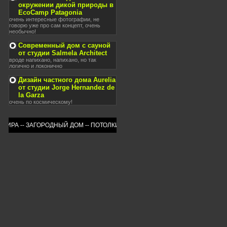
окружении дикой природы в
EcoCamp Patagonia
очень интересные фотографии, не
говорю уже про сам концепт, очень
необычно!
Современный дом с сауной
от студии Salmela Architect
вроде напихано, напихано, но так
логично и локонично
Дизайн частного дома Aurelia
от студии Jorge Hernandez de
la Garza
очень по космическому!
РА -- ЗАГОРОДНЫЙ ДОМ -- ПОТОЛКИ -- ОКНА -- ПРИУСАДЕБНЫЙ УЧАСТОК -- 