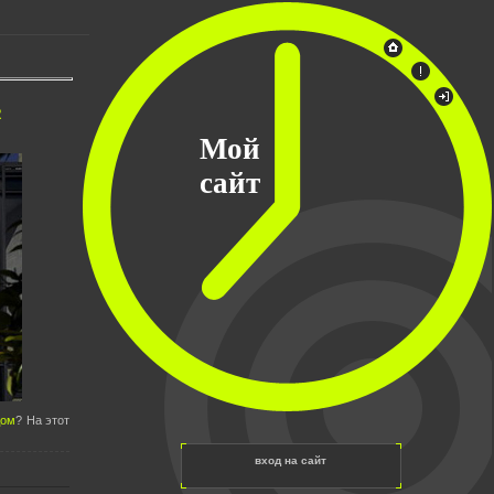
R
Мой
сайт
дом
? На этот
вход на сайт