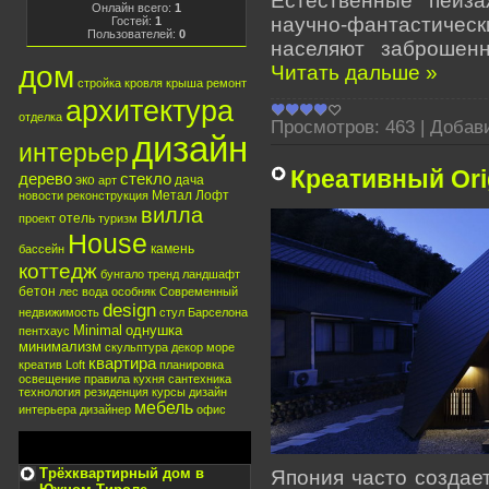
Естественные пейз
Онлайн всего:
1
научно-фантастич
Гостей:
1
Пользователей:
0
населяют заброшен
дом
Читать дальше »
стройка
кровля
крыша
ремонт
архитектура
отделка
Просмотров:
463
|
Добав
дизайн
интерьер
Креативный Ori
дерево
стекло
эко
дача
арт
Метал
Лофт
новости
реконструкция
вилла
отель
проект
туризм
House
камень
бассейн
коттедж
бунгало
тренд
ландшафт
бетон
лес
вода
особняк
Современный
design
недвижимость
стул
Барселона
Minimal
однушка
пентхаус
минимализм
скульптура
декор
море
квартира
креатив
Loft
планировка
освещение
правила
кухня
сантехника
технология
резиденция
курсы
дизайн
мебель
интерьера
дизайнер
офис
МЕБЕЛЬ -- ОТДЕЛК
Трёхквартирный дом в
Япония часто создае