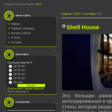
Приветствуем вас
Гость
|
RSS
Главная
»
2017
»
Сентябрь
»
21
меню сайта
Форум
Shell House
Главная страница
Каталог сайтов
Статьи
Отзывы
наш опрос
Сколько вам лет?
До 18 лет
19-25 лет
26-40 лет
41-59 лет
60+ лет
Результаты
|
Архив опросов
Всего ответов:
1
Это большая раков
интегрированная в п
статистика
стены, которые разд