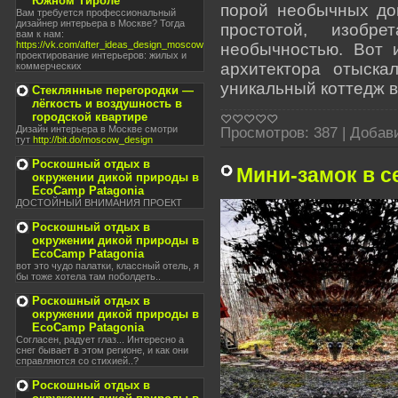
Южном Тироле
порой необычных до
Вам требуется профессиональный
дизайнер интерьера в Москве? Тогда
простотой, изобр
вам к нам:
https://vk.com/after_ideas_design_moscow
необычностью. Вот 
проектирование интерьеров: жилых и
архитектора отыска
коммерческих
уникальный коттедж 
Стеклянные перегородки —
лёгкость и воздушность в
городской квартире
Дизайн интерьера в Москве смотри
Просмотров:
387
|
Добав
тут
http://bit.do/moscow_design
Роскошный отдых в
Мини-замок в с
окружении дикой природы в
EcoCamp Patagonia
ДОСТОЙНЫЙ ВНИМАНИЯ ПРОЕКТ
Роскошный отдых в
окружении дикой природы в
EcoCamp Patagonia
вот это чудо палатки, классный отель, я
бы тоже хотела там поболдеть..
Роскошный отдых в
окружении дикой природы в
EcoCamp Patagonia
Согласен, радует глаз... Интересно а
снег бывает в этом регионе, и как они
справляются со стихией..?
Роскошный отдых в