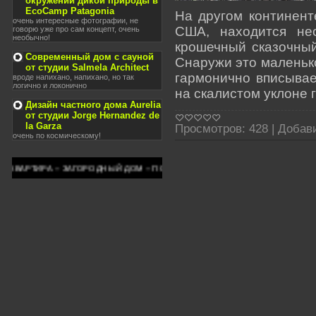
окружении дикой природы в
EcoCamp Patagonia
На другом континент
очень интересные фотографии, не
США, находится не
говорю уже про сам концепт, очень
необычно!
крошечный сказочный
Современный дом с сауной
Снаружи это маленько
от студии Salmela Architect
гармонично вписывае
вроде напихано, напихано, но так
логично и локонично
на скалистом уклоне 
Дизайн частного дома Aurelia
от студии Jorge Hernandez de
la Garza
Просмотров:
428
|
Добав
очень по космическому!
КВАРТИРА -- ЗАГОРОДНЫЙ ДОМ -- ПОТОЛКИ -- ОКНА -- ПРИУСАДЕБНЫЙ УЧАСТО